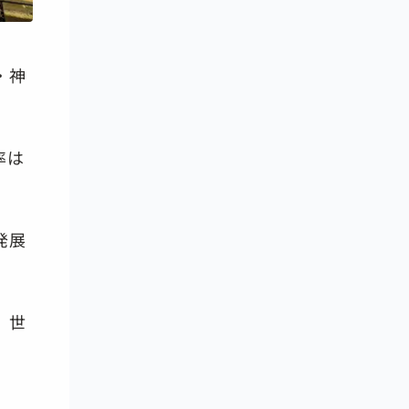
・神
率は
発展
、世