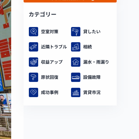
カテゴリー
空室対策
貸したい
近隣トラブル
相続
収益アップ
漏水・雨漏り
原状回復
設備故障
成功事例
賃貸市況