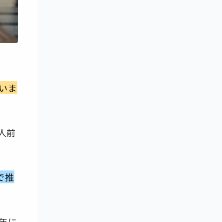
いま
万人前
で推
年に