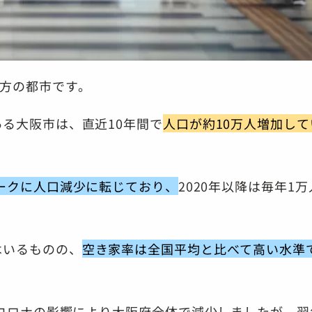
地方の都市です。
る大阪市は、直近10年間で
人口が約10万人増加して
ピークに人口減少に転じており、
2020年以降は毎年1
はいるものの、
空き家率は全国平均と比べて高い水準
型コロナの影響により大阪府全体で減少しましたが、翌