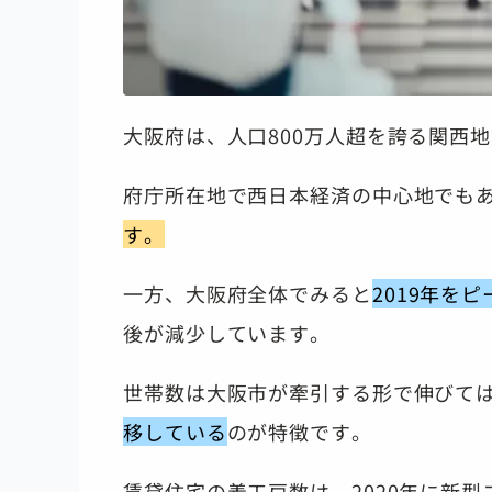
大阪府は、人口800万人超を誇る関西
府庁所在地で西日本経済の中心地でもあ
す。
一方、大阪府全体でみると
2019年を
後が減少しています。
世帯数は大阪市が牽引する形で伸びて
移している
のが特徴です。
賃貸住宅の着工戸数は、2020年に新