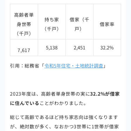
高齢者単
持ち家
借家（千
身世帯
借家率
（千戸）
戸）
（千戸）
5,138
2,451
32.2%
7,617
引用：総務省「
令和5年住宅・土地統計調査
」
2023年度は、高齢者単身世帯の実に
32.2%
が借家
に住んでいる
ことがわかりました。
総じて高齢であるほど持ち家志向は強くなります
が、絶対数が多く、なおかつ3世帯に1世帯が借家