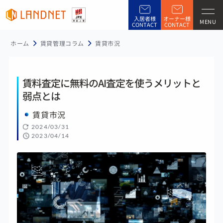
入居者様
オーナー様
MENU
CONTACT
CONTACT
ホーム
賃貸管理コラム
賃貸市況
賃料査定に無料のAI査定を使うメリットと
弱点とは
賃貸市況
2024/03/31
2023/04/14