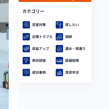
カテゴリー
空室対策
貸したい
近隣トラブル
相続
収益アップ
漏水・雨漏り
原状回復
設備故障
成功事例
賃貸市況