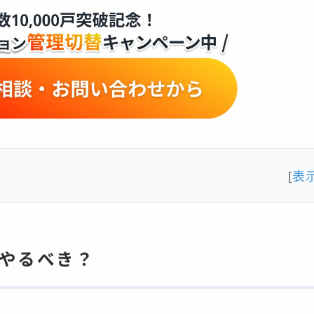
表
[
がやるべき？