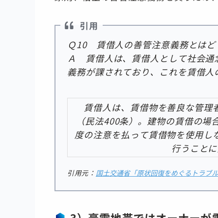
引用
Ｑ10 賃借人の善管注意義務とは
Ａ 賃借人は、賃借人として社会通
義務が課されており、これを賃借人
賃借人は、賃借物を善良な管理者
（民法400条）。建物の賃借の
度の注意を払って賃借物を使用し
行うことに
引用元：
国土交通省「原状回復をめぐるトラブ
3）豪雪地帯ではオーナーが