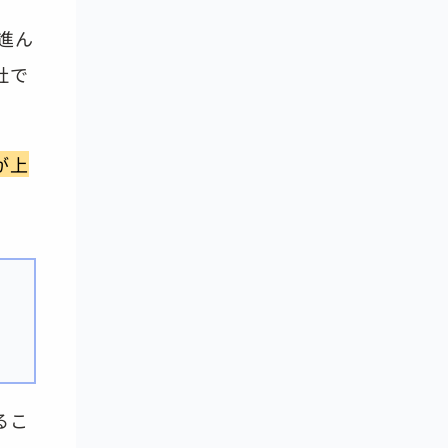
進ん
社で
が上
るこ