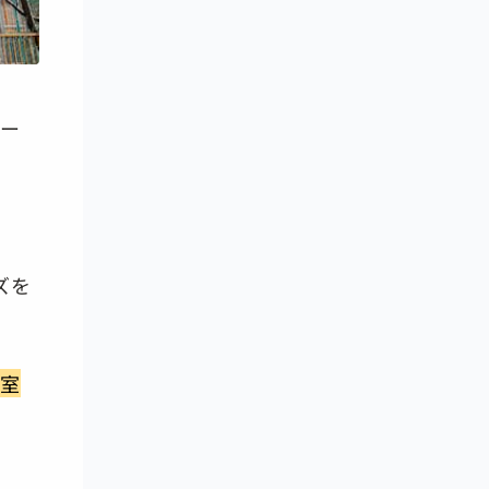
ケー
ズを
空室