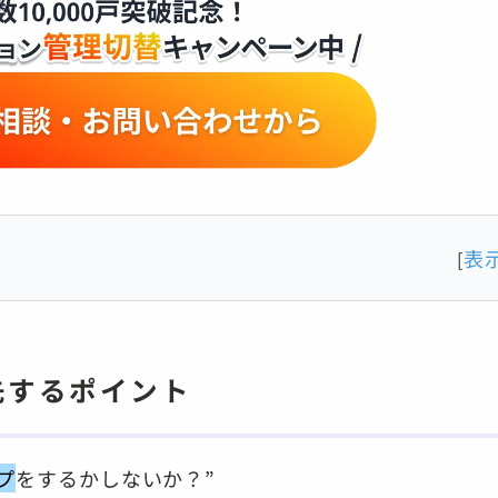
表
[
先するポイント
プ
をするかしないか？”