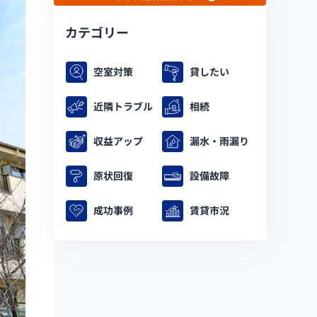
カテゴリー
空室対策
貸したい
近隣トラブル
相続
収益アップ
漏水・雨漏り
原状回復
設備故障
成功事例
賃貸市況