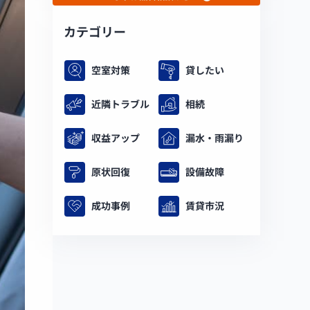
カテゴリー
空室対策
貸したい
近隣トラブル
相続
収益アップ
漏水・雨漏り
原状回復
設備故障
成功事例
賃貸市況