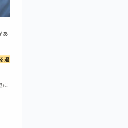
があ
る退
担に