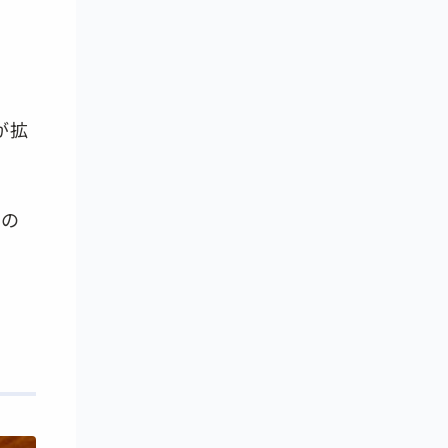
が拡
すの